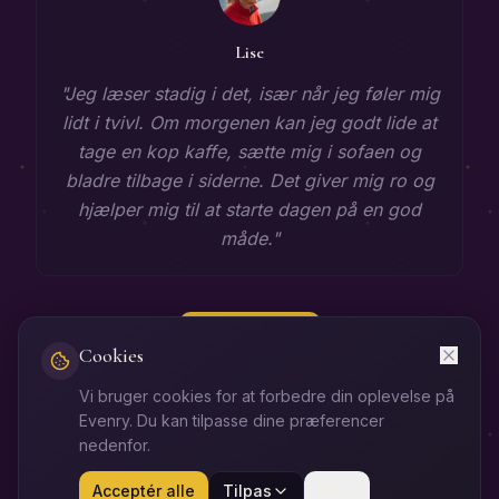
Lise
"
Jeg læser stadig i det, især når jeg føler mig
lidt i tvivl. Om morgenen kan jeg godt lide at
tage en kop kaffe, sætte mig i sofaen og
bladre tilbage i siderne. Det giver mig ro og
hjælper mig til at starte dagen på en god
måde.
"
Start nu
Cookies
Vi bruger cookies for at forbedre din oplevelse på
Gratis ugehoroskop
Astrologiens rejse
Bibliotek
Evenry. Du kan tilpasse dine præferencer
Medlems- og Handelsbetingelser
Privatlivspolitik
Cookiepolitik
nedenfor.
Dansk
Acceptér alle
Tilpas
Afvis