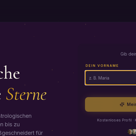
Gib dei
che
DEIN VORNAME
e
Sterne
DEINE E-MAIL
Mein
strologischen
Kostenloses Profil · 
n bis zu
ßgeschneidert für