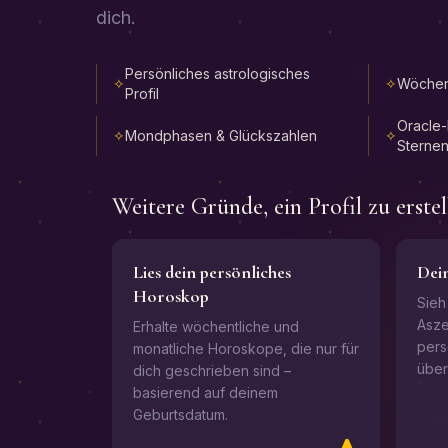
dich.
Persönliches astrologisches
✧
✧
Wöchen
Profil
Oracle-
✧
Mondphasen & Glückszahlen
✧
Sterne
Weitere Gründe, ein Profil zu erstel
Lies dein persönliches
Dein
Horoskop
Sieh
Asze
Erhalte wöchentliche und
pers
monatliche Horoskope, die nur für
über
dich geschrieben sind –
basierend auf deinem
Geburtsdatum.