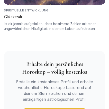
SPIRITUELLE ENTWICKLUNG
Glückszahl
Ist dir jemals aufgefallen, dass bestimmte Zahlen mit einer
ungewöhnlichen Häufigkeit in deinem Leben aufzutreten
scheinen? Vielleicht schaust du immer genau um 11:11 Uhr auf
die Uhr, oder vielleicht hast du einen kleinen Gewinn bei einem
Rubbellos mit einer Zahl erzielt, die auch in deinem
Geburtsdatum vorkommt. In der Astrologie und der
esoterischen Numerologie werden diese Ereignisse nicht als
reine Zufälle betrachtet. Sie sind Zeichen dafür, dass du mit
deiner persönlichen kosmischen Struktur in Kontakt stehst.
Erhalte dein persönliches
Horoskop – völlig kostenlos
Erstelle ein kostenloses Profil und erhalte
wöchentliche Horoskope basierend auf
deinem Sternzeichen und deinem
einzigartigen astrologischen Profil.