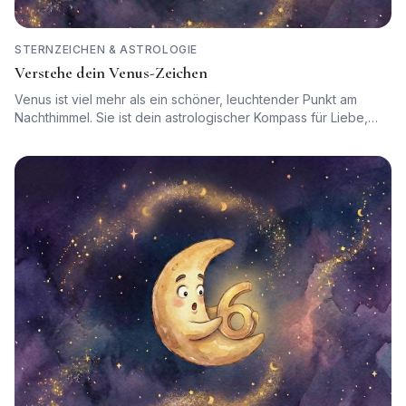
STERNZEICHEN & ASTROLOGIE
Verstehe dein Venus-Zeichen
Venus ist viel mehr als ein schöner, leuchtender Punkt am
Nachthimmel. Sie ist dein astrologischer Kompass für Liebe,
Werte und tiefe Beziehungen. Tauche ein in die faszinierende
Geschichte über den wilden Zwillingsplaneten der Erde und
lerne, wie du dein eigenes Venuszeichen nutzen kannst, um
deine innersten Bedürfnisse zu verstehen.