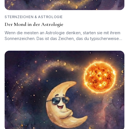
STERNZEICHEN & ASTROLOGIE
Der Mond in der Astrologie
Wenn die meisten an Astrologie denken, starten sie mit ihrem
Sonnenzeichen. Das ist das Zeichen, das du typischerweise
aus Horoskopen kennst – und es sagt etwas über deine
Persönlichkeit und deine Art, in der Welt zu sein. Aber wenn du
dich selbst wirklich auf einer tieferen Ebene verstehen willst,
ist es nicht die Sonne, mit der du beginnen solltest. Es ist der
Mond.