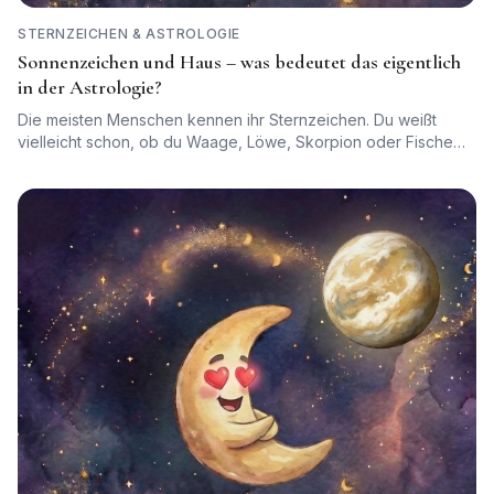
STERNZEICHEN & ASTROLOGIE
Sonnenzeichen und Haus – was bedeutet das eigentlich
in der Astrologie?
Die meisten Menschen kennen ihr Sternzeichen. Du weißt
vielleicht schon, ob du Waage, Löwe, Skorpion oder Fische
bist. Aber in der Astrologie ist dein Sonnenzeichen tatsächlich
nur die halbe Geschichte.