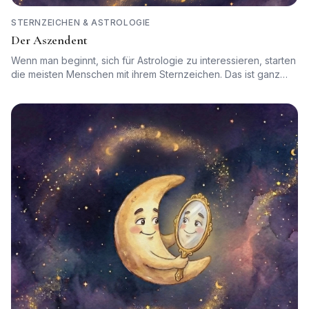
STERNZEICHEN & ASTROLOGIE
Der Aszendent
Wenn man beginnt, sich für Astrologie zu interessieren, starten
die meisten Menschen mit ihrem Sternzeichen. Das ist ganz
natürlich. Dein Sternzeichen, auch Sonnenzeichen genannt,
erzählt nämlich etwas Wichtiges über deinen inneren Kern,
deine Lebenskraft und die Art, wie du dich grundsätzlich
ausdrückst.