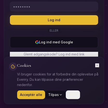
Log ind
ELLER
Log ind med Google
Glemt adgangskode? Log ind med link
Cookies
Har du endnu ikke adgang? Opret ny profil her.
Vi bruger cookies for at forbedre din oplevelse på
Evenry. Du kan tilpasse dine præferencer
nedenfor.
Acceptér alle
Tilpas
Afvis