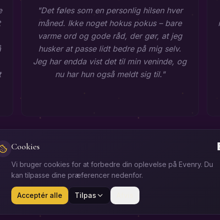
e
"
Det føles som en personlig hilsen hver
t
måned. Ikke noget hokus pokus – bare
varme ord og gode råd, der gør, at jeg
å
husker at passe lidt bedre på mig selv.
Jeg har endda vist det til min veninde, og
t
nu har hun også meldt sig til.
"
Start nu
Cookies
Vi bruger cookies for at forbedre din oplevelse på Evenry. Du
kan tilpasse dine præferencer nedenfor.
ologiens rejse
Bibliotek
Medlems- og Handelsbetingelser
Privatlivspolit
Acceptér alle
Tilpas
Afvis