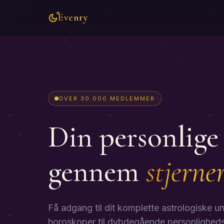
Evenry
OVER 30.000 MEDLEMMER
Din personlige 
gennem
stjerne
Få adgang til dit komplette astrologiske un
horoskoper til dybdegående personligheds