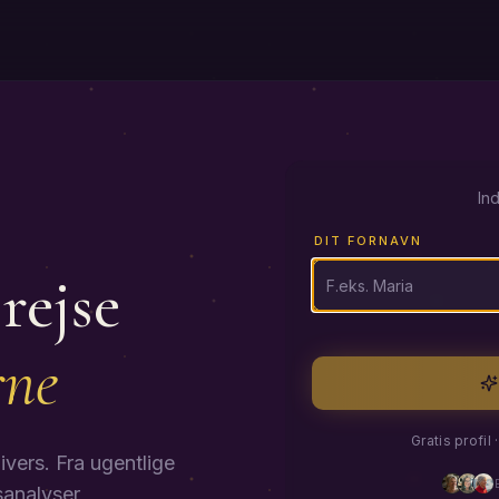
Ind
DIT FORNAVN
rejse
DIN E-MAIL
rne
Gratis profil
ivers. Fra ugentlige
analyser,