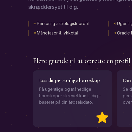
skræddersyet til dig.
✧
Personlig astrologisk profil
✧
Ugentl
✧
Månefaser & lykketal
✧
Oracle 
Flere grunde til at oprette en profil
Læs dit personlige horoskop
Din 
Få ugentlige og månedlige
Se d
horoskoper skrevet kun til dig –
pers
baseret på din fødselsdato.
over